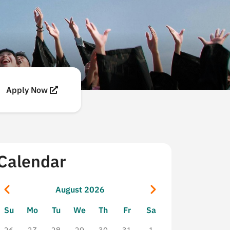
Apply Now
Calendar
Pagination
Previous
Next
August 2026
Su
Mo
Tu
We
Th
Fr
Sa
26
27
28
29
30
31
1