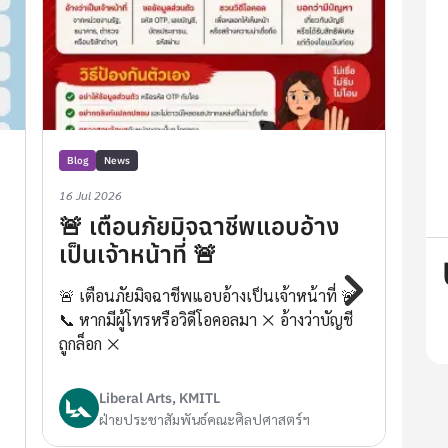
Blog
News
Blog
16 Jul 2026
16 Ju
🚨 เตือนภัยมิจฉาชีพแอบอ้าง
📢
เป็นเจ้าหน้าที่ 🚨
โค
🚨 เตือนภัยมิจฉาชีพแอบอ้างเป็นเจ้าหน้าที่ 🚨
📢 เ
📞 หากมีผู้โทรหรือวิดีโอคอลมา ❌ อ้างว่าบัญชี
ประ
ถูกล็อก ❌
นักศ
Liberal Arts, KMITL
ฝ่ายประชาสัมพันธ์คณะศิลปศาสตร์ฯ