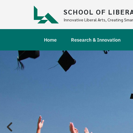
Skip to main content
SCHOOL OF LIBER
Innovative Liberal Arts, Creating Smar
Main navigation
Home
Research & Innovation