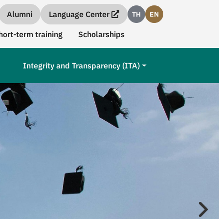
Alumni
Language Center
TH
EN
hort-term training
Scholarships
Integrity and Transparency (ITA)