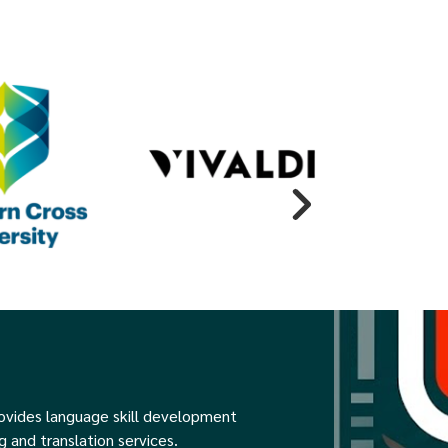
rovides language skill development
g and translation services.