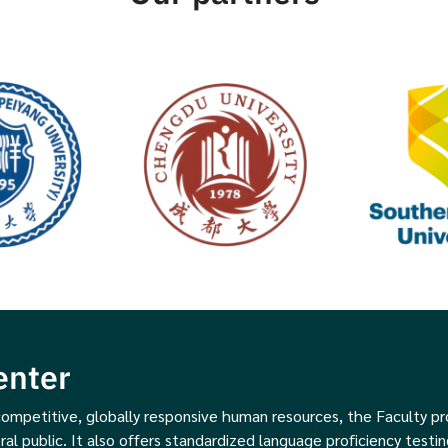
enter
ompetitive, globally responsive human resources, the Faculty p
ral public. It also offers standardized language proficiency testin