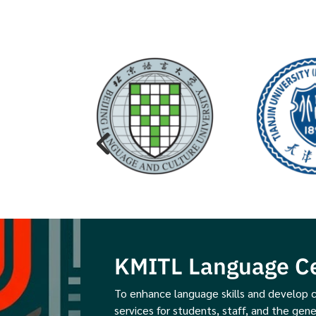
KMITL Language C
To enhance language skills and develop c
services for students, staff, and the gene