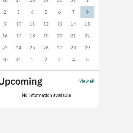
2
3
4
5
6
7
8
9
10
11
12
13
14
15
16
17
18
19
20
21
22
23
24
25
26
27
28
29
News
Student Activities
l 2026
30
31
1
2
3
4
5
 เตือนภัยมิจฉาชีพแอบอ้าง
รงการฝึกงานต่างประเทศ
Upcoming
View all
News
ตือนภัยมิจฉาชีพแอบอ้างโครงการฝึกงานต่าง
15 Jun 2026
เทศ ⚠️ คณะศิลปศาสตร์ สจล. ขอแจ้งเตือน
No information available
คณะศิลปศา
ึกษาทุกท่าน
ความยินดีกับ
พระราชทาน
Liberal Arts, KMITL
อิสริยาภรณ
ฝ่ายประชาสัมพันธ์คณะศิลปศาสตร์ฯ