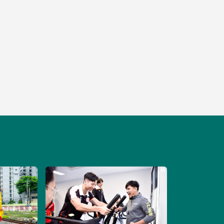
คณะศิลปศาสตร์ ส
เจ้าคุณทหารลาดก
Liberal Arts
ฝ่ายประชาสั
Image