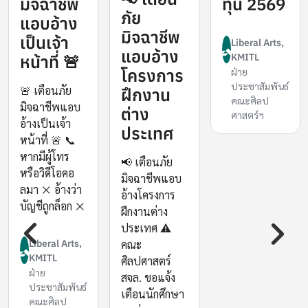
มิจฉาชีพ
ทุน 2569
ภัย
แอบอ้าง
มิจฉาชีพ
เป็นเจ้า
Liberal Arts,
ail":"/sites/liberalarts/files/styles/video_embed_wysiwyg_previ
แอบอ้าง
หน้าที่ 🚨
KMITL
โครงการ
ฝ่าย
ประชาสัมพันธ์
🚨 เตือนภัย
ฝึกงาน
คณะศิลป
มิจฉาชีพแอบ
ต่าง
ศาสตร์ฯ
อ้างเป็นเจ้า
ประเทศ
หน้าที่ 🚨 📞
หากมีผู้โทร
📢 เตือนภัย
หรือวิดีโอคอ
มิจฉาชีพแอบ
ลมา ❌ อ้างว่า
อ้างโครงการ
บัญชีถูกล็อก ❌
ฝึกงานต่าง
ประเทศ ⚠️
Liberal Arts,
คณะ
KMITL
ศิลปศาสตร์
ฝ่าย
สจล. ขอแจ้ง
ประชาสัมพันธ์
เตือนนักศึกษา
คณะศิลป