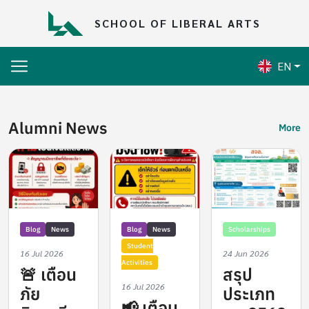
Skip to main content
SCHOOL OF LIBERAL ARTS
EN
Alumni News
More
Blog
News
Blog
News
Scholarships
Student
16 Jul 2026
24 Jun 2026
Activities
🚨 เตือน
สรุป
16 Jul 2026
ภัย
ประเภท
📢 เตือน