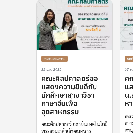
รางวัลและผลงาน
ราง
22 ธ.ค. 2023
07 พ
คณะศิลปศาสตร์ขอ
คณ
แสดงความยินดีกับ
แส
นักศึกษาสาขาวิชา
น.
ภาษาจีนเพื่อ
ห
อุตสาหกรรม
คณะ
ควา
คณะศิลปศาสตร์ สถาบันเทคโนโลยี
หาญ 
พระจอมเกล้าเจ้าคุณทหาร