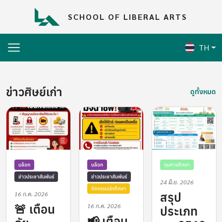
Skip to main content
SCHOOL OF LIBERAL ARTS
TH
ข่าวศิษย์เก่า
ดูทั้งหมด
บล็อก
บล็อก
ทุนการศึกษา
ข่าวประชาสัมพันธ์
ข่าวประชาสัมพันธ์
24 มิ.ย. 2026
กิจกรรมนักศึกษา
สรุป
16 ก.ค. 2026
🚨 เตือน
16 ก.ค. 2026
ประเภท
📢 เตือน