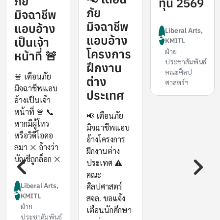
ภัย
ทุน 2569
ภัย
มิจฉาชีพ
มิจฉาชีพ
แอบอ้าง
Liberal Arts,
ail":"/sites/liberalarts/files/styles/video_embed_wysiwyg_previ
แอบอ้าง
เป็นเจ้า
KMITL
โครงการ
ฝ่าย
หน้าที่ 🚨
ประชาสัมพันธ์
ฝึกงาน
คณะศิลป
🚨 เตือนภัย
ต่าง
ศาสตร์ฯ
มิจฉาชีพแอบ
ประเทศ
อ้างเป็นเจ้า
หน้าที่ 🚨 📞
📢 เตือนภัย
หากมีผู้โทร
มิจฉาชีพแอบ
หรือวิดีโอคอ
อ้างโครงการ
ลมา ❌ อ้างว่า
ฝึกงานต่าง
บัญชีถูกล็อก ❌
ประเทศ ⚠️
คณะ
Liberal Arts,
ศิลปศาสตร์
KMITL
สจล. ขอแจ้ง
ฝ่าย
เตือนนักศึกษา
ประชาสัมพันธ์