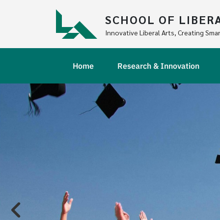
Skip to main content
SCHOOL OF LIBER
Innovative Liberal Arts, Creating Smar
Main navigation
Home
Research & Innovation