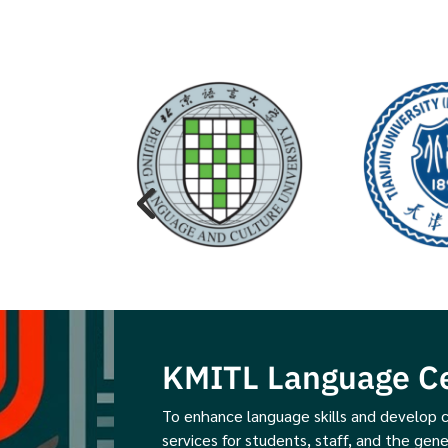
KMITL Language C
To enhance language skills and develop c
services for students, staff, and the gene