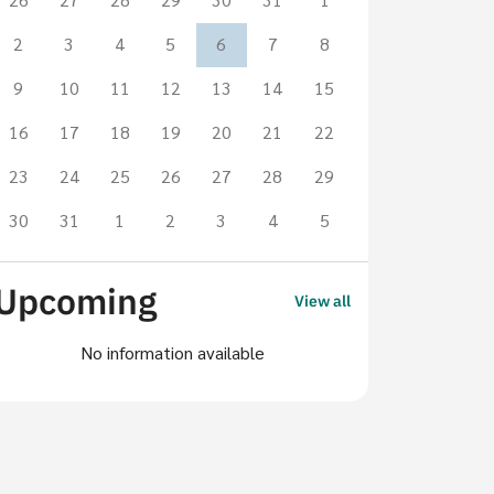
2
3
4
5
6
7
8
9
10
11
12
13
14
15
16
17
18
19
20
21
22
23
24
25
26
27
28
29
News
Student Activities
l 2026
30
31
1
2
3
4
5
 เตือนภัยมิจฉาชีพแอบอ้าง
รงการฝึกงานต่างประเทศ
Upcoming
View all
News
ตือนภัยมิจฉาชีพแอบอ้างโครงการฝึกงานต่าง
15 Jun 2026
เทศ ⚠️ คณะศิลปศาสตร์ สจล. ขอแจ้งเตือน
No information available
คณะศิลปศา
ึกษาทุกท่าน
ความยินดีกับ
พระราชทาน
Liberal Arts, KMITL
อิสริยาภรณ
ฝ่ายประชาสัมพันธ์คณะศิลปศาสตร์ฯ