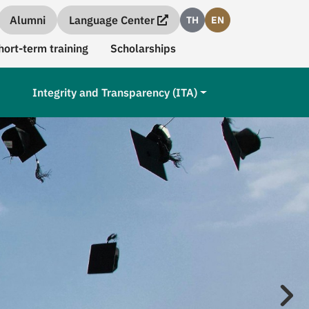
Alumni
Language Center
TH
EN
hort-term training
Scholarships
Integrity and Transparency (ITA)