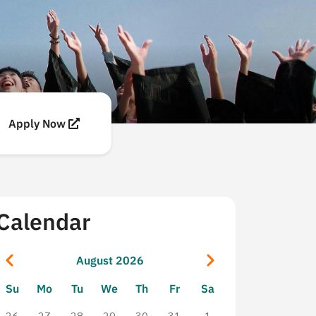
Apply Now
Calendar
Pagination
Previous
Next
August 2026
Su
Mo
Tu
We
Th
Fr
Sa
26
27
28
29
30
31
1