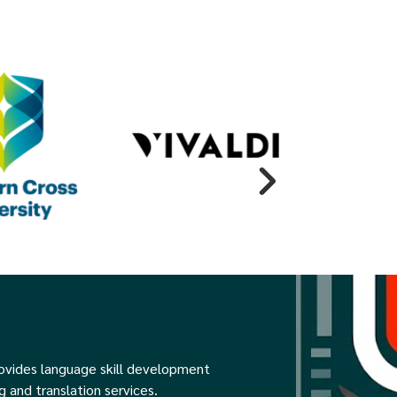
rovides language skill development
g and translation services.