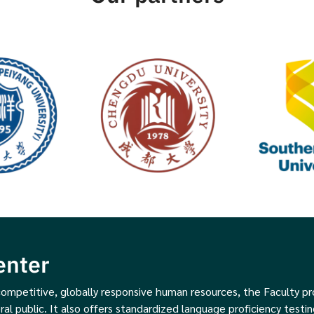
enter
ompetitive, globally responsive human resources, the Faculty p
ral public. It also offers standardized language proficiency testin