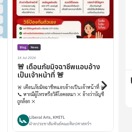
Blog
News
Blog
16 Jul 2026
16 Ju
🚨 เตือนภัยมิจฉาชีพแอบอ้าง
📢
เป็นเจ้าหน้าที่ 🚨
โค
🚨 เตือนภัยมิจฉาชีพแอบอ้างเป็นเจ้าหน้าที่ 🚨
📢 เ
📞 หากมีผู้โทรหรือวิดีโอคอลมา ❌ อ้างว่าบัญชี
ประ
ถูกล็อก ❌
นักศ
Liberal Arts, KMITL
ฝ่ายประชาสัมพันธ์คณะศิลปศาสตร์ฯ