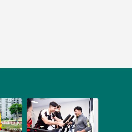
คณะศิลปศาสตร์ ส
เจ้าคุณทหารลาดก
Liberal Arts
ฝ่ายประชาสั
Image