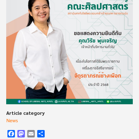
Article category
News
Facebook
Mastodon
Email
Share