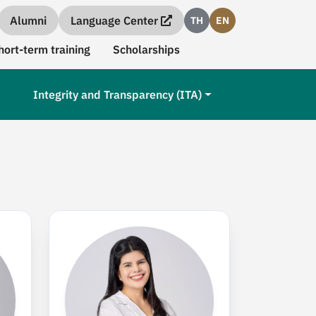
Alumni
Language Center
TH
EN
hort-term training
Scholarships
Integrity and Transparency (ITA)