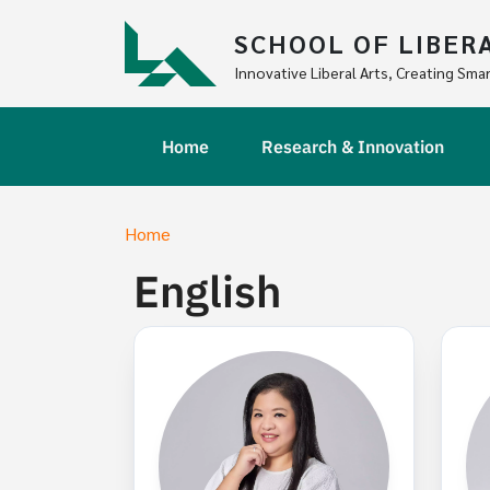
Skip to main content
SCHOOL OF LIBER
Innovative Liberal Arts, Creating Smar
Main navigation
Home
Research & Innovation
Breadcrumb
Home
English