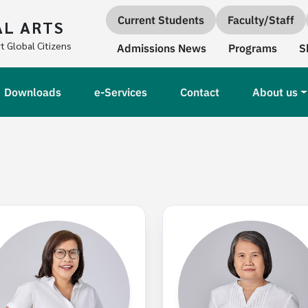
Quick links
Current Students
Faculty/Staff
AL ARTS
Secondary Navigation
t Global Citizens
Admissions News
Programs
S
Downloads
e-Services
Contact
About us