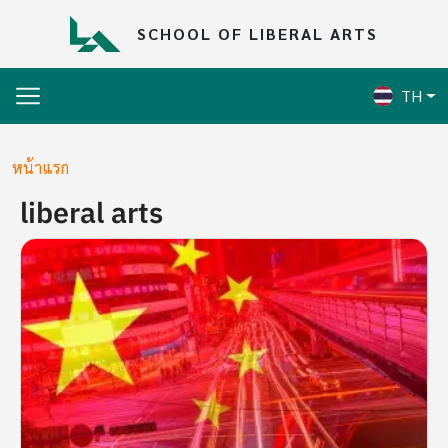
Skip to main content
SCHOOL OF LIBERAL ARTS
TH
Breadcrumb
หน้าแรก
liberal arts