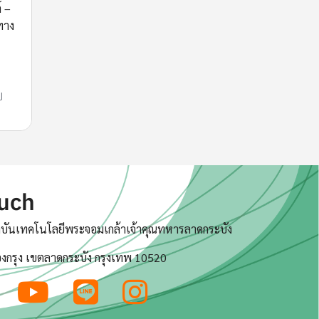
 –
ทาง
ป
ouch
บันเทคโนโลยีพระจอมเกล้าเจ้าคุณทหารลาดกระบัง
งกรุง เขตลาดกระบัง กรุงเทพ 10520