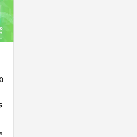
ิด
ร
ต