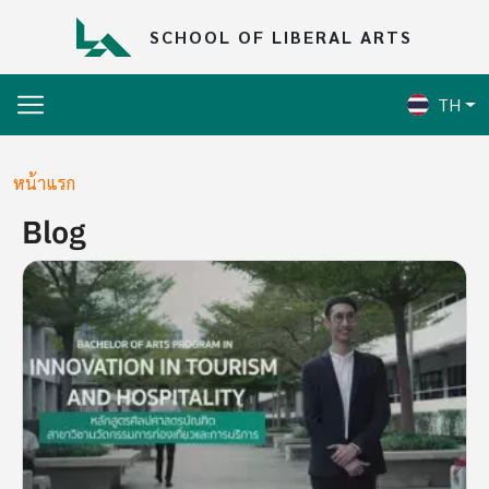
Skip to main content
SCHOOL OF LIBERAL ARTS
TH
Breadcrumb
หน้าแรก
Blog