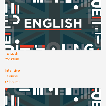
English
for Work
-
Intensive
Course
(6 hours)
Image