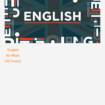
English
for Work
(30 hours)