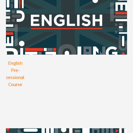
English
Pre-
sessional
Course
Image