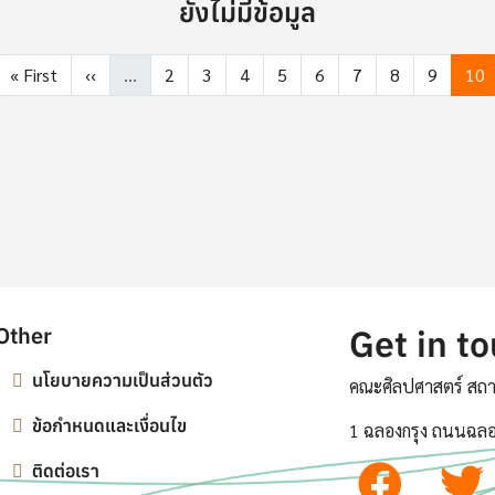
ยังไม่มีข้อมูล
First page
Previous page
Page
Page
Page
Page
Page
Page
Page
Page
Pag
« First
‹‹
…
2
3
4
5
6
7
8
9
10
Other
Get in t
นโยบายความเป็นส่วนตัว
คณะศิลปศาสตร์ สถา
ข้อกำหนดและเงื่อนไข
1 ฉลองกรุง ถนนฉลอ
ติดต่อเรา