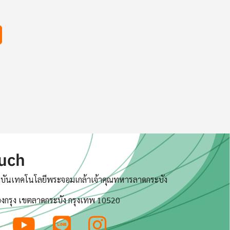
e
ouch
บันเทคโนโลยีพระจอมเกล้าเจ้าคุณทหารลาดกระบัง
งกรุง เขตลาดกระบัง กรุงเทพ 10520